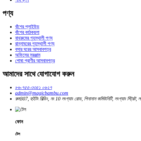
পণ্য
বাঁশের প্লাইউড
বাঁশের কাঠকয়লা
বাথরুমের গৃহস্থালী পণ্য
রান্নাঘরের গৃহস্থালী পণ্য
বসার ঘরের আসবাবপত্র
অফিসের সরঞ্জাম
পোষা প্রাণীর আসবাবপত্র
আমাদের সাথে যোগাযোগ করুন
৮৬-৭৫৫-৩৩৫১ ০৬২৭
admin@magicbambu.com
রুম307, হুইটং বিল্ডিং, নং 10 লংগ্যাং রোড, পিনানান কমিউনিটি, লংগ্যাং স্ট্রিট,
ফোন
টেল