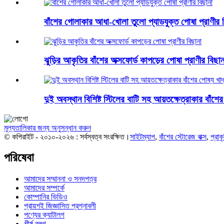
বাঁশের গোলাকার আধা-খোলা তুলো প্যাডযুক্ত পোষা প্রাণীর 
ঝুড়ির আকৃতির বাঁশের অক্সফোর্ড কাপড়ের পোষা প্রাণীর বিছান
দুই অবস্থান বিশিষ্ট স্টিলের বাটি সহ আয়তক্ষেত্রাকার বাঁশের
মূল্যতালিকার জন্য অনুসন্ধান করুন
© কপিরাইট - ২০১০-২০২৬ : সর্বস্বত্ব সংরক্ষিত।
সাইটম্যাপ
,
বাঁশের স্টোরেজ বাক্স
,
প্রাকৃ
পরিষেবা
আমাদের সম্মাননা ও সনদপত্র
আমাদের সম্পর্কে
কোম্পানির ভিডিও
প্রায়শই জিজ্ঞাসিত প্রশ্নাবলী
পণ্যের ক্যাটালগ
শীর্ষ ব্লগ