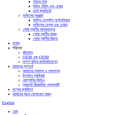
গাছের তাক
সাইড টেবিল এবং চেয়ার
ছোট ক্যাবিনেট
অফিসের সরঞ্জাম
অফিস ডেস্কটপ অর্গানাইজার
অফিসের ডেস্ক এবং চেয়ার
পোষা প্রাণীর আসবাবপত্র
পোষা প্রাণীর খাবার
পোষা প্রাণীর বিছানা
সংবাদ
পরিষেবা
কাঁচামাল
OEM এবং ODM
সম্পূর্ণ বাড়ির কাস্টমাইজেশন
আমাদের সম্পর্কে
আমাদের সম্মাননা ও সনদপত্র
উৎপাদন প্রক্রিয়া
কোম্পানির ভিডিও
প্রায়শই জিজ্ঞাসিত প্রশ্নাবলী
পণ্যের ক্যাটালগ
আমাদের সাথে যোগাযোগ করুন
English
হোম