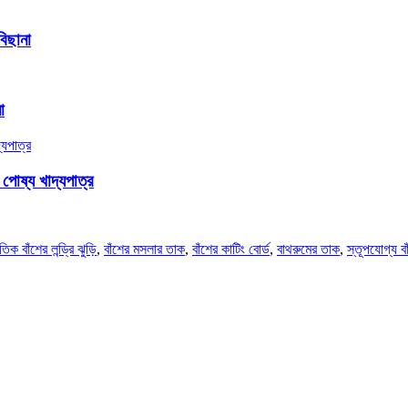
বিছানা
া
 পোষ্য খাদ্যপাত্র
তিক বাঁশের লন্ড্রি ঝুড়ি
,
বাঁশের মসলার তাক
,
বাঁশের কাটিং বোর্ড
,
বাথরুমের তাক
,
স্তূপযোগ্য ব