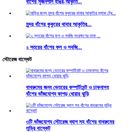
বাঁশের সৃজনশীল হাঙর-আকৃতি...
সুন্দর বাঁশের কুকুরের থাবার আকৃতির...
২ স্তরের বাঁশের ফল ও সবজি...
স্টোরেজ বাস্কেট
বাথরুমের জন্য ভেতরের কম্পার্টমেন্ট ও ঢাকনাসহ
বাঁশের ভাঁজযোগ্য কাপড় ধোয়ার ঝুড়ি
৩টি ভাঁজযোগ্য স্টোরেজ ব্যাগ সহ বাঁশের বাথরুমের
লন্ড্রি বাস্কেট