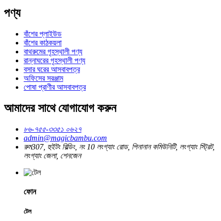
পণ্য
বাঁশের প্লাইউড
বাঁশের কাঠকয়লা
বাথরুমের গৃহস্থালী পণ্য
রান্নাঘরের গৃহস্থালী পণ্য
বসার ঘরের আসবাবপত্র
অফিসের সরঞ্জাম
পোষা প্রাণীর আসবাবপত্র
আমাদের সাথে যোগাযোগ করুন
৮৬-৭৫৫-৩৩৫১ ০৬২৭
admin@magicbambu.com
রুম307, হুইটং বিল্ডিং, নং 10 লংগ্যাং রোড, পিনানান কমিউনিটি, লংগ্যাং স্ট্রিট,
লংগ্যাং জেলা, শেনজেন
ফোন
টেল