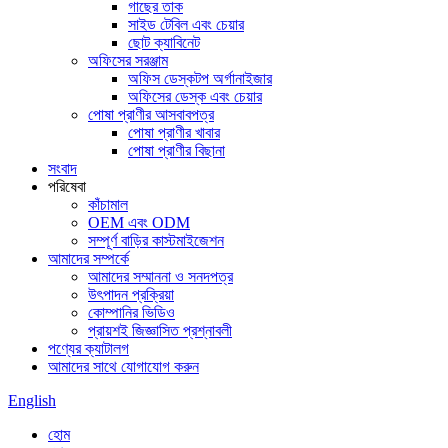
গাছের তাক
সাইড টেবিল এবং চেয়ার
ছোট ক্যাবিনেট
অফিসের সরঞ্জাম
অফিস ডেস্কটপ অর্গানাইজার
অফিসের ডেস্ক এবং চেয়ার
পোষা প্রাণীর আসবাবপত্র
পোষা প্রাণীর খাবার
পোষা প্রাণীর বিছানা
সংবাদ
পরিষেবা
কাঁচামাল
OEM এবং ODM
সম্পূর্ণ বাড়ির কাস্টমাইজেশন
আমাদের সম্পর্কে
আমাদের সম্মাননা ও সনদপত্র
উৎপাদন প্রক্রিয়া
কোম্পানির ভিডিও
প্রায়শই জিজ্ঞাসিত প্রশ্নাবলী
পণ্যের ক্যাটালগ
আমাদের সাথে যোগাযোগ করুন
English
হোম