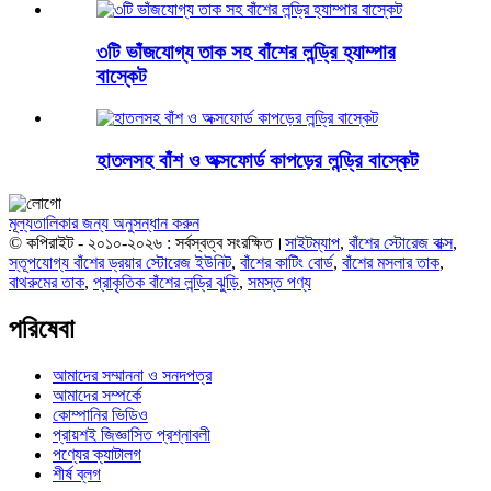
৩টি ভাঁজযোগ্য তাক সহ বাঁশের লন্ড্রি হ্যাম্পার
বাস্কেট
হাতলসহ বাঁশ ও অক্সফোর্ড কাপড়ের লন্ড্রি বাস্কেট
মূল্যতালিকার জন্য অনুসন্ধান করুন
© কপিরাইট - ২০১০-২০২৬ : সর্বস্বত্ব সংরক্ষিত।
সাইটম্যাপ
,
বাঁশের স্টোরেজ বাক্স
,
স্তূপযোগ্য বাঁশের ড্রয়ার স্টোরেজ ইউনিট
,
বাঁশের কাটিং বোর্ড
,
বাঁশের মসলার তাক
,
বাথরুমের তাক
,
প্রাকৃতিক বাঁশের লন্ড্রি ঝুড়ি
,
সমস্ত পণ্য
পরিষেবা
আমাদের সম্মাননা ও সনদপত্র
আমাদের সম্পর্কে
কোম্পানির ভিডিও
প্রায়শই জিজ্ঞাসিত প্রশ্নাবলী
পণ্যের ক্যাটালগ
শীর্ষ ব্লগ