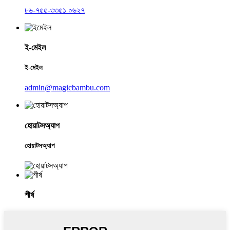
৮৬-৭৫৫-৩৩৫১ ০৬২৭
ই-মেইল
ই-মেইল
admin@magicbambu.com
হোয়াটসঅ্যাপ
হোয়াটসঅ্যাপ
শীর্ষ